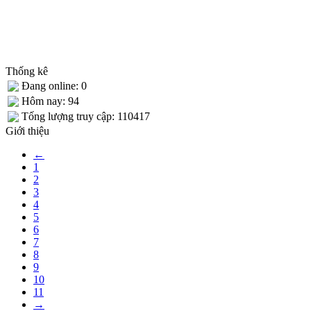
Thống kê
Đang online: 0
Hôm nay: 94
Tống lượng truy cập: 110417
Giới thiệu
←
1
2
3
4
5
6
7
8
9
10
11
→