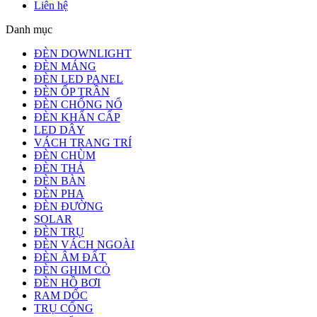
Liên hệ
Danh mục
ĐÈN DOWNLIGHT
ĐÈN MÁNG
ĐÈN LED PANEL
ĐÈN ỐP TRẦN
ĐÈN CHỐNG NỔ
ĐÈN KHẨN CẤP
LED DÂY
VÁCH TRANG TRÍ
ĐÈN CHÙM
ĐÈN THẢ
ĐÈN BÀN
ĐÈN PHA
ĐÈN ĐƯỜNG
SOLAR
ĐÈN TRỤ
ĐÈN VÁCH NGOÀI
ĐÈN ÂM ĐẤT
ĐÈN GHIM CỎ
ĐÈN HỒ BƠI
RAM DỐC
TRỤ CỔNG