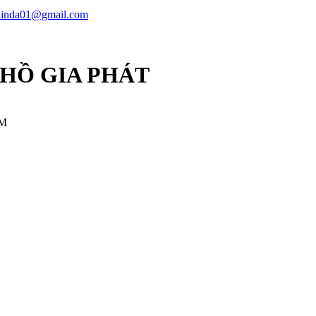
linda01@gmail.com
 HỒ GIA PHÁT
CM