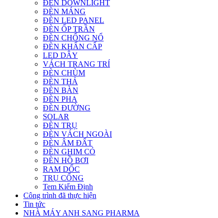
ĐÈN DOWNLIGHT
ĐÈN MÁNG
ĐÈN LED PANEL
ĐÈN ỐP TRẦN
ĐÈN CHỐNG NỔ
ĐÈN KHẨN CẤP
LED DÂY
VÁCH TRANG TRÍ
ĐÈN CHÙM
ĐÈN THẢ
ĐÈN BÀN
ĐÈN PHA
ĐÈN ĐƯỜNG
SOLAR
ĐÈN TRỤ
ĐÈN VÁCH NGOÀI
ĐÈN ÂM ĐẤT
ĐÈN GHIM CỎ
ĐÈN HỒ BƠI
RAM DỐC
TRỤ CỔNG
Tem Kiểm Định
Công trình đã thực hiện
Tin tức
NHÀ MÁY ANH SANG PHARMA