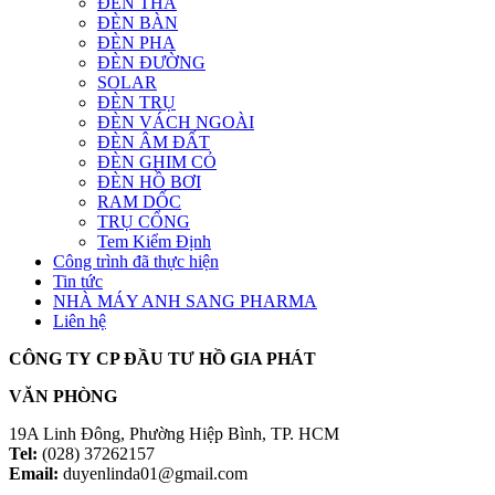
ĐÈN THẢ
ĐÈN BÀN
ĐÈN PHA
ĐÈN ĐƯỜNG
SOLAR
ĐÈN TRỤ
ĐÈN VÁCH NGOÀI
ĐÈN ÂM ĐẤT
ĐÈN GHIM CỎ
ĐÈN HỒ BƠI
RAM DỐC
TRỤ CỔNG
Tem Kiểm Định
Công trình đã thực hiện
Tin tức
NHÀ MÁY ANH SANG PHARMA
Liên hệ
CÔNG TY CP ĐẦU TƯ HỒ GIA PHÁT
VĂN PHÒNG
19A Linh Đông, Phường Hiệp Bình, TP. HCM
Tel:
(028) 37262157
Email:
duyenlinda01@gmail.com