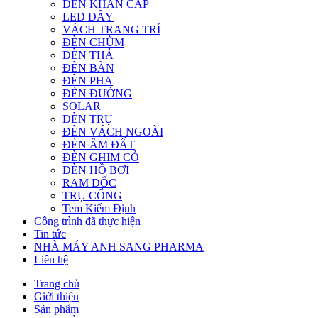
ĐÈN KHẨN CẤP
LED DÂY
VÁCH TRANG TRÍ
ĐÈN CHÙM
ĐÈN THẢ
ĐÈN BÀN
ĐÈN PHA
ĐÈN ĐƯỜNG
SOLAR
ĐÈN TRỤ
ĐÈN VÁCH NGOÀI
ĐÈN ÂM ĐẤT
ĐÈN GHIM CỎ
ĐÈN HỒ BƠI
RAM DỐC
TRỤ CỔNG
Tem Kiểm Định
Công trình đã thực hiện
Tin tức
NHÀ MÁY ANH SANG PHARMA
Liên hệ
Trang chủ
Giới thiệu
Sản phẩm