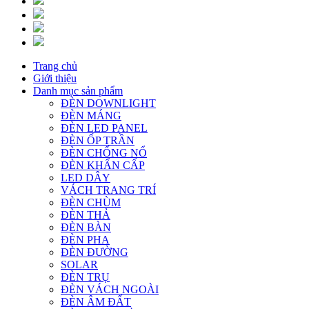
Trang chủ
Giới thiệu
Danh mục sản phẩm
ĐÈN DOWNLIGHT
ĐÈN MÁNG
ĐÈN LED PANEL
ĐÈN ỐP TRẦN
ĐÈN CHỐNG NỔ
ĐÈN KHẨN CẤP
LED DÂY
VÁCH TRANG TRÍ
ĐÈN CHÙM
ĐÈN THẢ
ĐÈN BÀN
ĐÈN PHA
ĐÈN ĐƯỜNG
SOLAR
ĐÈN TRỤ
ĐÈN VÁCH NGOÀI
ĐÈN ÂM ĐẤT