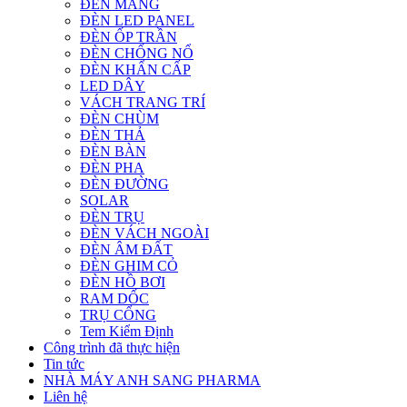
ĐÈN MÁNG
ĐÈN LED PANEL
ĐÈN ỐP TRẦN
ĐÈN CHỐNG NỔ
ĐÈN KHẨN CẤP
LED DÂY
VÁCH TRANG TRÍ
ĐÈN CHÙM
ĐÈN THẢ
ĐÈN BÀN
ĐÈN PHA
ĐÈN ĐƯỜNG
SOLAR
ĐÈN TRỤ
ĐÈN VÁCH NGOÀI
ĐÈN ÂM ĐẤT
ĐÈN GHIM CỎ
ĐÈN HỒ BƠI
RAM DỐC
TRỤ CỔNG
Tem Kiểm Định
Công trình đã thực hiện
Tin tức
NHÀ MÁY ANH SANG PHARMA
Liên hệ