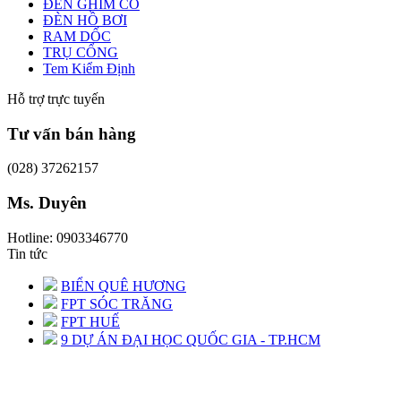
ĐÈN GHIM CỎ
ĐÈN HỒ BƠI
RAM DỐC
TRỤ CỔNG
Tem Kiểm Định
Hỗ trợ trực tuyến
Tư vấn bán hàng
(028) 37262157
Ms. Duyên
Hotline: 0903346770
Tin tức
BIỂN QUÊ HƯƠNG
FPT SÓC TRĂNG
FPT HUẾ
9 DỰ ÁN ĐẠI HỌC QUỐC GIA - TP.HCM