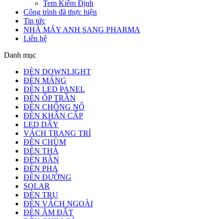
Tem Kiểm Định
Công trình đã thực hiện
Tin tức
NHÀ MÁY ANH SANG PHARMA
Liên hệ
Danh mục
ĐÈN DOWNLIGHT
ĐÈN MÁNG
ĐÈN LED PANEL
ĐÈN ỐP TRẦN
ĐÈN CHỐNG NỔ
ĐÈN KHẨN CẤP
LED DÂY
VÁCH TRANG TRÍ
ĐÈN CHÙM
ĐÈN THẢ
ĐÈN BÀN
ĐÈN PHA
ĐÈN ĐƯỜNG
SOLAR
ĐÈN TRỤ
ĐÈN VÁCH NGOÀI
ĐÈN ÂM ĐẤT