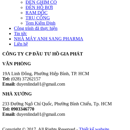
ĐÈN GHIM CỎ
ĐÈN HỒ BƠI
RAM DỐC
TRỤ CỔNG
Tem Kiểm Định
Công trình đã thực hiện
Tin tức
NHÀ MÁY ANH SANG PHARMA
Liên hệ
CÔNG TY CP ĐẦU TƯ HỒ GIA PHÁT
VĂN PHÒNG
19A Linh Đông, Phường Hiệp Bình, TP. HCM
Tel:
(028) 37262157
Email:
duyenlinda01@gmail.com
NHÀ XƯỞNG
233 Đường Ngô Chí Quốc, Phường Bình Chiểu, Tp. HCM
Tel: 0903346770
Email:
duyenlinda01@gmail.com
Copyright © 2017. All Rights Reserved -
Thiết kế website