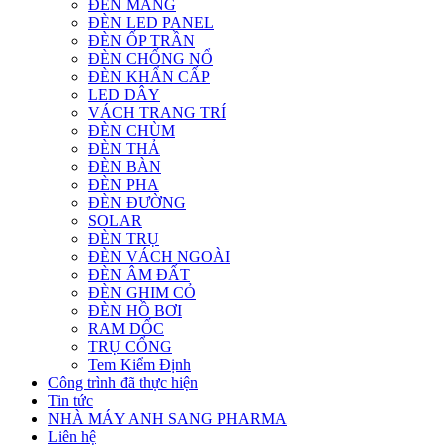
ĐÈN MÁNG
ĐÈN LED PANEL
ĐÈN ỐP TRẦN
ĐÈN CHỐNG NỔ
ĐÈN KHẨN CẤP
LED DÂY
VÁCH TRANG TRÍ
ĐÈN CHÙM
ĐÈN THẢ
ĐÈN BÀN
ĐÈN PHA
ĐÈN ĐƯỜNG
SOLAR
ĐÈN TRỤ
ĐÈN VÁCH NGOÀI
ĐÈN ÂM ĐẤT
ĐÈN GHIM CỎ
ĐÈN HỒ BƠI
RAM DỐC
TRỤ CỔNG
Tem Kiểm Định
Công trình đã thực hiện
Tin tức
NHÀ MÁY ANH SANG PHARMA
Liên hệ