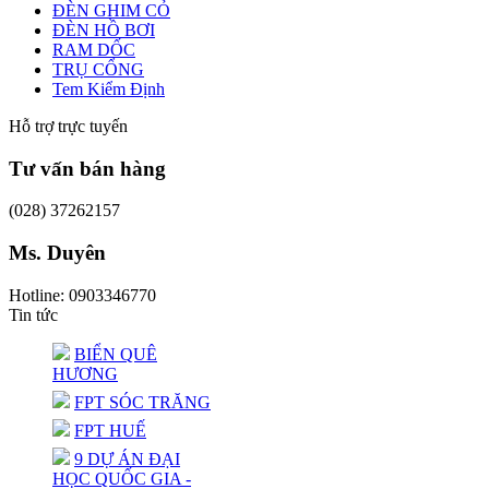
ĐÈN GHIM CỎ
ĐÈN HỒ BƠI
RAM DỐC
TRỤ CỔNG
Tem Kiểm Định
Hỗ trợ trực tuyến
Tư vấn bán hàng
(028) 37262157
Ms. Duyên
Hotline: 0903346770
Tin tức
BIỂN QUÊ
HƯƠNG
FPT SÓC TRĂNG
FPT HUẾ
9 DỰ ÁN ĐẠI
HỌC QUỐC GIA -