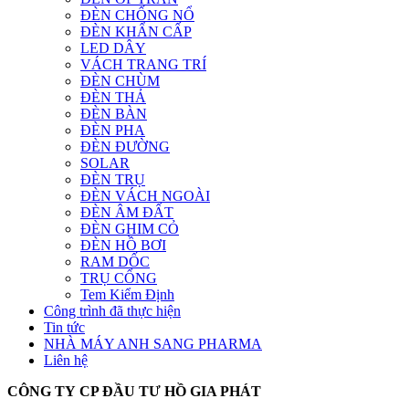
ĐÈN CHỐNG NỔ
ĐÈN KHẨN CẤP
LED DÂY
VÁCH TRANG TRÍ
ĐÈN CHÙM
ĐÈN THẢ
ĐÈN BÀN
ĐÈN PHA
ĐÈN ĐƯỜNG
SOLAR
ĐÈN TRỤ
ĐÈN VÁCH NGOÀI
ĐÈN ÂM ĐẤT
ĐÈN GHIM CỎ
ĐÈN HỒ BƠI
RAM DỐC
TRỤ CỔNG
Tem Kiểm Định
Công trình đã thực hiện
Tin tức
NHÀ MÁY ANH SANG PHARMA
Liên hệ
CÔNG TY CP ĐẦU TƯ HỒ GIA PHÁT