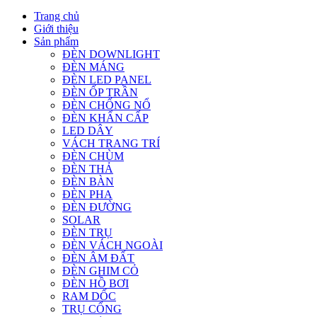
Trang chủ
Giới thiệu
Sản phẩm
ĐÈN DOWNLIGHT
ĐÈN MÁNG
ĐÈN LED PANEL
ĐÈN ỐP TRẦN
ĐÈN CHỐNG NỔ
ĐÈN KHẨN CẤP
LED DÂY
VÁCH TRANG TRÍ
ĐÈN CHÙM
ĐÈN THẢ
ĐÈN BÀN
ĐÈN PHA
ĐÈN ĐƯỜNG
SOLAR
ĐÈN TRỤ
ĐÈN VÁCH NGOÀI
ĐÈN ÂM ĐẤT
ĐÈN GHIM CỎ
ĐÈN HỒ BƠI
RAM DỐC
TRỤ CỔNG