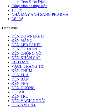
Tem Kiểm Định
Công trình đã thực hiện
Tin tức
NHÀ MÁY ANH SANG PHARMA
Liên hệ
Danh mục
ĐÈN DOWNLIGHT
ĐÈN MÁNG
ĐÈN LED PANEL
ĐÈN ỐP TRẦN
ĐÈN CHỐNG NỔ
ĐÈN KHẨN CẤP
LED DÂY
VÁCH TRANG TRÍ
ĐÈN CHÙM
ĐÈN THẢ
ĐÈN BÀN
ĐÈN PHA
ĐÈN ĐƯỜNG
SOLAR
ĐÈN TRỤ
ĐÈN VÁCH NGOÀI
ĐÈN ÂM ĐẤT