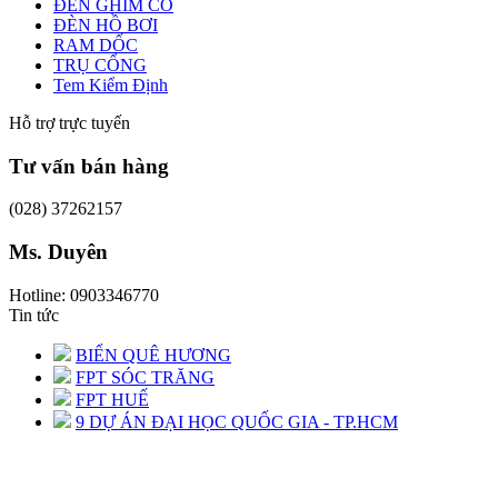
ĐÈN GHIM CỎ
ĐÈN HỒ BƠI
RAM DỐC
TRỤ CỔNG
Tem Kiểm Định
Hỗ trợ trực tuyến
Tư vấn bán hàng
(028) 37262157
Ms. Duyên
Hotline: 0903346770
Tin tức
BIỂN QUÊ HƯƠNG
FPT SÓC TRĂNG
FPT HUẾ
9 DỰ ÁN ĐẠI HỌC QUỐC GIA - TP.HCM