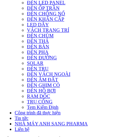
ĐÈN LED PANEL
ĐÈN ỐP TRẦN
ĐÈN CHỐNG NỔ
ĐÈN KHẨN CẤP
LED DÂY
VÁCH TRANG TRÍ
ĐÈN CHÙM
ĐÈN THẢ
ĐÈN BÀN
ĐÈN PHA
ĐÈN ĐƯỜNG
SOLAR
ĐÈN TRỤ
ĐÈN VÁCH NGOÀI
ĐÈN ÂM ĐẤT
ĐÈN GHIM CỎ
ĐÈN HỒ BƠI
RAM DỐC
TRỤ CỔNG
Tem Kiểm Định
Công trình đã thực hiện
Tin tức
NHÀ MÁY ANH SANG PHARMA
Liên hệ