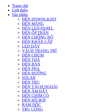
Trang chủ
Giới thiệu
Sản phẩm
ĐÈN DOWNLIGHT
ĐÈN MÁNG
ĐÈN LED PANEL
ĐÈN ỐP TRẦN
ĐÈN CHỐNG NỔ
ĐÈN KHẨN CẤP
LED DÂY
VÁCH TRANG TRÍ
ĐÈN CHÙM
ĐÈN THẢ
ĐÈN BÀN
ĐÈN PHA
ĐÈN ĐƯỜNG
SOLAR
ĐÈN TRỤ
ĐÈN VÁCH NGOÀI
ĐÈN ÂM ĐẤT
ĐÈN GHIM CỎ
ĐÈN HỒ BƠI
RAM DỐC
TRỤ CỔNG