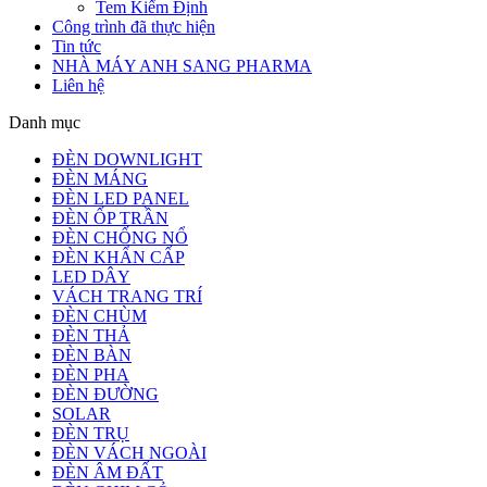
Tem Kiểm Định
Công trình đã thực hiện
Tin tức
NHÀ MÁY ANH SANG PHARMA
Liên hệ
Danh mục
ĐÈN DOWNLIGHT
ĐÈN MÁNG
ĐÈN LED PANEL
ĐÈN ỐP TRẦN
ĐÈN CHỐNG NỔ
ĐÈN KHẨN CẤP
LED DÂY
VÁCH TRANG TRÍ
ĐÈN CHÙM
ĐÈN THẢ
ĐÈN BÀN
ĐÈN PHA
ĐÈN ĐƯỜNG
SOLAR
ĐÈN TRỤ
ĐÈN VÁCH NGOÀI
ĐÈN ÂM ĐẤT