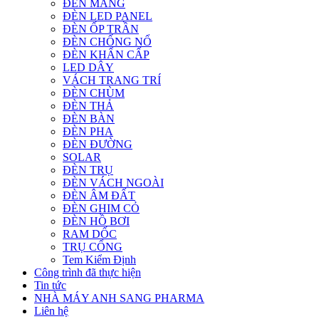
ĐÈN MÁNG
ĐÈN LED PANEL
ĐÈN ỐP TRẦN
ĐÈN CHỐNG NỔ
ĐÈN KHẨN CẤP
LED DÂY
VÁCH TRANG TRÍ
ĐÈN CHÙM
ĐÈN THẢ
ĐÈN BÀN
ĐÈN PHA
ĐÈN ĐƯỜNG
SOLAR
ĐÈN TRỤ
ĐÈN VÁCH NGOÀI
ĐÈN ÂM ĐẤT
ĐÈN GHIM CỎ
ĐÈN HỒ BƠI
RAM DỐC
TRỤ CỔNG
Tem Kiểm Định
Công trình đã thực hiện
Tin tức
NHÀ MÁY ANH SANG PHARMA
Liên hệ