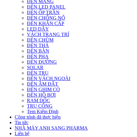
ĐÈN MÁNG
ĐÈN LED PANEL
ĐÈN ỐP TRẦN
ĐÈN CHỐNG NỔ
ĐÈN KHẨN CẤP
LED DÂY
VÁCH TRANG TRÍ
ĐÈN CHÙM
ĐÈN THẢ
ĐÈN BÀN
ĐÈN PHA
ĐÈN ĐƯỜNG
SOLAR
ĐÈN TRỤ
ĐÈN VÁCH NGOÀI
ĐÈN ÂM ĐẤT
ĐÈN GHIM CỎ
ĐÈN HỒ BƠI
RAM DỐC
TRỤ CỔNG
Tem Kiểm Định
Công trình đã thực hiện
Tin tức
NHÀ MÁY ANH SANG PHARMA
Liên hệ