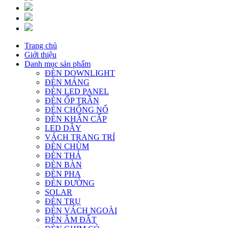
Trang chủ
Giới thiệu
Danh mục sản phẩm
ĐÈN DOWNLIGHT
ĐÈN MÁNG
ĐÈN LED PANEL
ĐÈN ỐP TRẦN
ĐÈN CHỐNG NỔ
ĐÈN KHẨN CẤP
LED DÂY
VÁCH TRANG TRÍ
ĐÈN CHÙM
ĐÈN THẢ
ĐÈN BÀN
ĐÈN PHA
ĐÈN ĐƯỜNG
SOLAR
ĐÈN TRỤ
ĐÈN VÁCH NGOÀI
ĐÈN ÂM ĐẤT