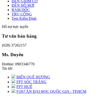
ĐÈN GHIM CỎ
ĐÈN HỒ BƠI
RAM DỐC
TRỤ CỔNG
Tem Kiểm Định
Hỗ trợ trực tuyến
Tư vấn bán hàng
(028) 37262157
Ms. Duyên
Hotline: 0903346770
Tin tức
BIỂN QUÊ HƯƠNG
FPT SÓC TRĂNG
FPT HUẾ
9 DỰ ÁN ĐẠI HỌC QUỐC GIA - TP.HCM