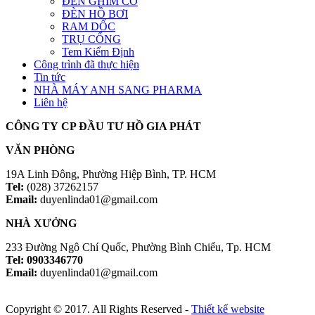
ĐÈN GHIM CỎ
ĐÈN HỒ BƠI
RAM DỐC
TRỤ CỔNG
Tem Kiểm Định
Công trình đã thực hiện
Tin tức
NHÀ MÁY ANH SANG PHARMA
Liên hệ
CÔNG TY CP ĐẦU TƯ HỒ GIA PHÁT
VĂN PHÒNG
19A Linh Đông, Phường Hiệp Bình, TP. HCM
Tel:
(028) 37262157
Email:
duyenlinda01@gmail.com
NHÀ XƯỞNG
233 Đường Ngô Chí Quốc, Phường Bình Chiểu, Tp. HCM
Tel: 0903346770
Email:
duyenlinda01@gmail.com
Copyright © 2017. All Rights Reserved -
Thiết kế website