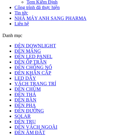
Tem Kiểm Định
Công trình đã thực hiện
Tin tức
NHÀ MÁY ANH SANG PHARMA
Liên hệ
Danh mục
ĐÈN DOWNLIGHT
ĐÈN MÁNG
ĐÈN LED PANEL
ĐÈN ỐP TRẦN
ĐÈN CHỐNG NỔ
ĐÈN KHẨN CẤP
LED DÂY
VÁCH TRANG TRÍ
ĐÈN CHÙM
ĐÈN THẢ
ĐÈN BÀN
ĐÈN PHA
ĐÈN ĐƯỜNG
SOLAR
ĐÈN TRỤ
ĐÈN VÁCH NGOÀI
ĐÈN ÂM ĐẤT