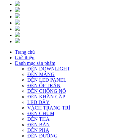
Trang chủ
Giới thiệu
Danh mục sản phẩm
ĐÈN DOWNLIGHT
ĐÈN MÁNG
ĐÈN LED PANEL
ĐÈN ỐP TRẦN
ĐÈN CHỐNG NỔ
ĐÈN KHẨN CẤP
LED DÂY
VÁCH TRANG TRÍ
ĐÈN CHÙM
ĐÈN THẢ
ĐÈN BÀN
ĐÈN PHA
ĐÈN ĐƯỜNG