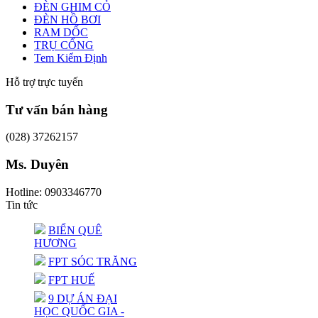
ĐÈN GHIM CỎ
ĐÈN HỒ BƠI
RAM DỐC
TRỤ CỔNG
Tem Kiểm Định
Hỗ trợ trực tuyến
Tư vấn bán hàng
(028) 37262157
Ms. Duyên
Hotline: 0903346770
Tin tức
BIỂN QUÊ
HƯƠNG
FPT SÓC TRĂNG
FPT HUẾ
9 DỰ ÁN ĐẠI
HỌC QUỐC GIA -