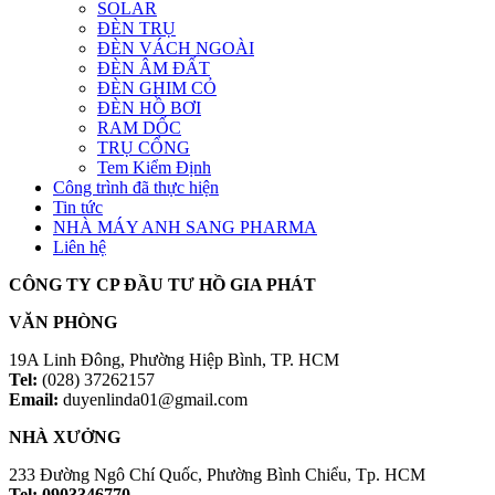
SOLAR
ĐÈN TRỤ
ĐÈN VÁCH NGOÀI
ĐÈN ÂM ĐẤT
ĐÈN GHIM CỎ
ĐÈN HỒ BƠI
RAM DỐC
TRỤ CỔNG
Tem Kiểm Định
Công trình đã thực hiện
Tin tức
NHÀ MÁY ANH SANG PHARMA
Liên hệ
CÔNG TY CP ĐẦU TƯ HỒ GIA PHÁT
VĂN PHÒNG
19A Linh Đông, Phường Hiệp Bình, TP. HCM
Tel:
(028) 37262157
Email:
duyenlinda01@gmail.com
NHÀ XƯỞNG
233 Đường Ngô Chí Quốc, Phường Bình Chiểu, Tp. HCM
Tel: 0903346770