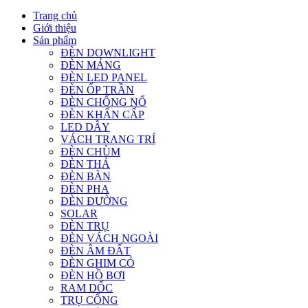
Trang chủ
Giới thiệu
Sản phẩm
ĐÈN DOWNLIGHT
ĐÈN MÁNG
ĐÈN LED PANEL
ĐÈN ỐP TRẦN
ĐÈN CHỐNG NỔ
ĐÈN KHẨN CẤP
LED DÂY
VÁCH TRANG TRÍ
ĐÈN CHÙM
ĐÈN THẢ
ĐÈN BÀN
ĐÈN PHA
ĐÈN ĐƯỜNG
SOLAR
ĐÈN TRỤ
ĐÈN VÁCH NGOÀI
ĐÈN ÂM ĐẤT
ĐÈN GHIM CỎ
ĐÈN HỒ BƠI
RAM DỐC
TRỤ CỔNG