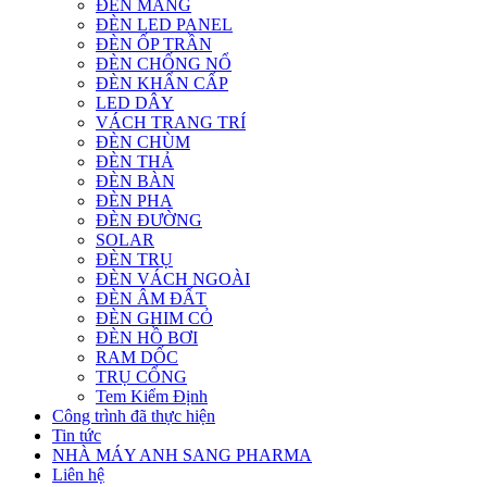
ĐÈN MÁNG
ĐÈN LED PANEL
ĐÈN ỐP TRẦN
ĐÈN CHỐNG NỔ
ĐÈN KHẨN CẤP
LED DÂY
VÁCH TRANG TRÍ
ĐÈN CHÙM
ĐÈN THẢ
ĐÈN BÀN
ĐÈN PHA
ĐÈN ĐƯỜNG
SOLAR
ĐÈN TRỤ
ĐÈN VÁCH NGOÀI
ĐÈN ÂM ĐẤT
ĐÈN GHIM CỎ
ĐÈN HỒ BƠI
RAM DỐC
TRỤ CỔNG
Tem Kiểm Định
Công trình đã thực hiện
Tin tức
NHÀ MÁY ANH SANG PHARMA
Liên hệ