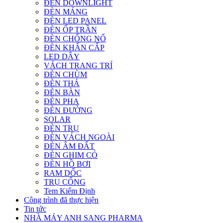
ĐÈN DOWNLIGHT
ĐÈN MÁNG
ĐÈN LED PANEL
ĐÈN ỐP TRẦN
ĐÈN CHỐNG NỔ
ĐÈN KHẨN CẤP
LED DÂY
VÁCH TRANG TRÍ
ĐÈN CHÙM
ĐÈN THẢ
ĐÈN BÀN
ĐÈN PHA
ĐÈN ĐƯỜNG
SOLAR
ĐÈN TRỤ
ĐÈN VÁCH NGOÀI
ĐÈN ÂM ĐẤT
ĐÈN GHIM CỎ
ĐÈN HỒ BƠI
RAM DỐC
TRỤ CỔNG
Tem Kiểm Định
Công trình đã thực hiện
Tin tức
NHÀ MÁY ANH SANG PHARMA