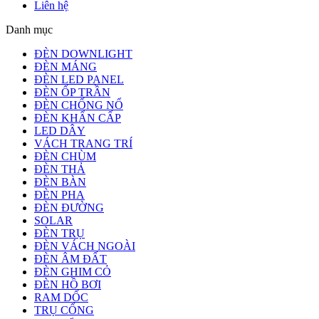
Liên hệ
Danh mục
ĐÈN DOWNLIGHT
ĐÈN MÁNG
ĐÈN LED PANEL
ĐÈN ỐP TRẦN
ĐÈN CHỐNG NỔ
ĐÈN KHẨN CẤP
LED DÂY
VÁCH TRANG TRÍ
ĐÈN CHÙM
ĐÈN THẢ
ĐÈN BÀN
ĐÈN PHA
ĐÈN ĐƯỜNG
SOLAR
ĐÈN TRỤ
ĐÈN VÁCH NGOÀI
ĐÈN ÂM ĐẤT
ĐÈN GHIM CỎ
ĐÈN HỒ BƠI
RAM DỐC
TRỤ CỔNG