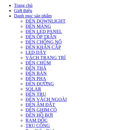
Trang chủ
Giới thiệu
Danh mục sản phẩm
ĐÈN DOWNLIGHT
ĐÈN MÁNG
ĐÈN LED PANEL
ĐÈN ỐP TRẦN
ĐÈN CHỐNG NỔ
ĐÈN KHẨN CẤP
LED DÂY
VÁCH TRANG TRÍ
ĐÈN CHÙM
ĐÈN THẢ
ĐÈN BÀN
ĐÈN PHA
ĐÈN ĐƯỜNG
SOLAR
ĐÈN TRỤ
ĐÈN VÁCH NGOÀI
ĐÈN ÂM ĐẤT
ĐÈN GHIM CỎ
ĐÈN HỒ BƠI
RAM DỐC
TRỤ CỔNG