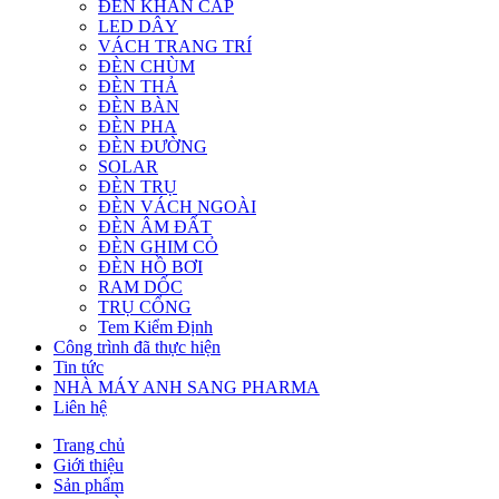
ĐÈN KHẨN CẤP
LED DÂY
VÁCH TRANG TRÍ
ĐÈN CHÙM
ĐÈN THẢ
ĐÈN BÀN
ĐÈN PHA
ĐÈN ĐƯỜNG
SOLAR
ĐÈN TRỤ
ĐÈN VÁCH NGOÀI
ĐÈN ÂM ĐẤT
ĐÈN GHIM CỎ
ĐÈN HỒ BƠI
RAM DỐC
TRỤ CỔNG
Tem Kiểm Định
Công trình đã thực hiện
Tin tức
NHÀ MÁY ANH SANG PHARMA
Liên hệ
Trang chủ
Giới thiệu
Sản phẩm