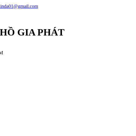
linda01@gmail.com
 HỒ GIA PHÁT
CM