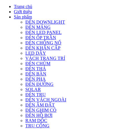
Trang chủ
Giới thiệu
Sản phẩm
ĐÈN DOWNLIGHT
ĐÈN MÁNG
ĐÈN LED PANEL
ĐÈN ỐP TRẦN
ĐÈN CHỐNG NỔ
ĐÈN KHẨN CẤP
LED DÂY
VÁCH TRANG TRÍ
ĐÈN CHÙM
ĐÈN THẢ
ĐÈN BÀN
ĐÈN PHA
ĐÈN ĐƯỜNG
SOLAR
ĐÈN TRỤ
ĐÈN VÁCH NGOÀI
ĐÈN ÂM ĐẤT
ĐÈN GHIM CỎ
ĐÈN HỒ BƠI
RAM DỐC
TRỤ CỔNG