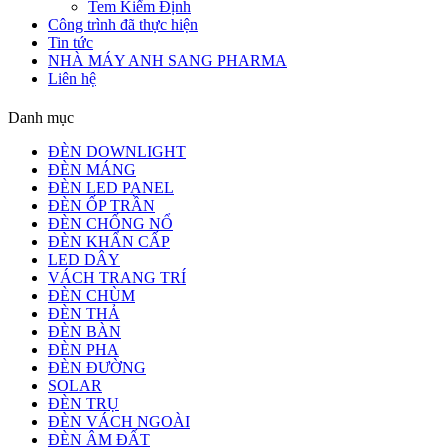
Tem Kiểm Định
Công trình đã thực hiện
Tin tức
NHÀ MÁY ANH SANG PHARMA
Liên hệ
Danh mục
ĐÈN DOWNLIGHT
ĐÈN MÁNG
ĐÈN LED PANEL
ĐÈN ỐP TRẦN
ĐÈN CHỐNG NỔ
ĐÈN KHẨN CẤP
LED DÂY
VÁCH TRANG TRÍ
ĐÈN CHÙM
ĐÈN THẢ
ĐÈN BÀN
ĐÈN PHA
ĐÈN ĐƯỜNG
SOLAR
ĐÈN TRỤ
ĐÈN VÁCH NGOÀI
ĐÈN ÂM ĐẤT