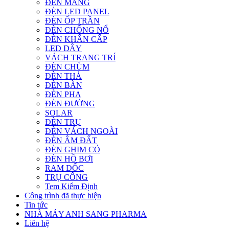
ĐÈN MÁNG
ĐÈN LED PANEL
ĐÈN ỐP TRẦN
ĐÈN CHỐNG NỔ
ĐÈN KHẨN CẤP
LED DÂY
VÁCH TRANG TRÍ
ĐÈN CHÙM
ĐÈN THẢ
ĐÈN BÀN
ĐÈN PHA
ĐÈN ĐƯỜNG
SOLAR
ĐÈN TRỤ
ĐÈN VÁCH NGOÀI
ĐÈN ÂM ĐẤT
ĐÈN GHIM CỎ
ĐÈN HỒ BƠI
RAM DỐC
TRỤ CỔNG
Tem Kiểm Định
Công trình đã thực hiện
Tin tức
NHÀ MÁY ANH SANG PHARMA
Liên hệ