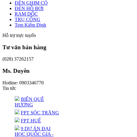
ĐÈN GHIM CỎ
ĐÈN HỒ BƠI
RAM DỐC
TRỤ CỔNG
Tem Kiểm Định
Hỗ trợ trực tuyến
Tư vấn bán hàng
(028) 37262157
Ms. Duyên
Hotline: 0903346770
Tin tức
BIỂN QUÊ
HƯƠNG
FPT SÓC TRĂNG
FPT HUẾ
9 DỰ ÁN ĐẠI
HỌC QUỐC GIA -