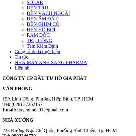
SOLAR
ĐÈN TRỤ
ĐÈN VÁCH NGOÀI
ĐÈN ÂM ĐẤT
ĐÈN GHIM CỎ
ĐÈN HỒ BƠI
RAM DỐC
TRỤ CỔNG
Tem Kiểm Định
Công trình đã thực hiện
Tin tức
NHÀ MÁY ANH SANG PHARMA
Liên hệ
CÔNG TY CP ĐẦU TƯ HỒ GIA PHÁT
VĂN PHÒNG
19A Linh Đông, Phường Hiệp Bình, TP. HCM
Tel:
(028) 37262157
Email:
duyenlinda01@gmail.com
NHÀ XƯỞNG
233 Đường Ngô Chí Quốc, Phường Bình Chiểu, Tp. HCM
Tel: 0903346770