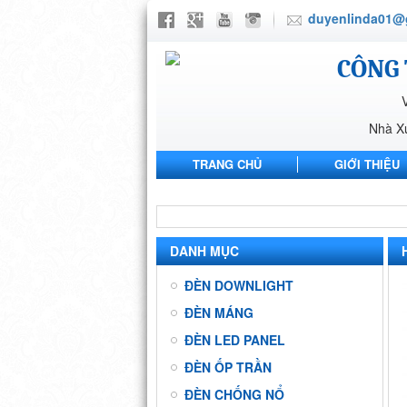
duyenlinda01@
CÔNG 
Nhà X
TRANG CHỦ
GIỚI THIỆU
NHÀ MÁY ANH SANG PHARMA
DANH MỤC
ĐÈN DOWNLIGHT
ĐÈN MÁNG
ĐÈN LED PANEL
ĐÈN ỐP TRẦN
ĐÈN CHỐNG NỔ