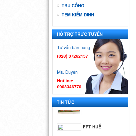
TRỤ CỔNG
TEM KIỂM ĐỊNH
HỖ TRỢ TRỰC TUYẾN
9 DỰ ÁN ĐẠI
HỌC QUỐC
Tư vấn bán hàng
GIA - TP.HCM
(028) 37262157
BIỂN QUÊ
HƯƠNG
Ms. Duyên
Hotline:
0903346770
FPT SÓC
TRĂNG
TIN TỨC
FPT HUẾ