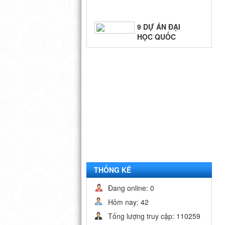
9 DỰ ÁN ĐẠI
HỌC QUỐC
GIA - TP.HCM
BIỂN QUÊ
HƯƠNG
THỐNG KÊ
Đang online: 0
Hôm nay: 42
Tống lượng truy cập: 110259