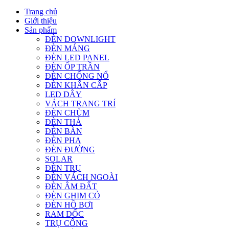
Trang chủ
Giới thiệu
Sản phẩm
ĐÈN DOWNLIGHT
ĐÈN MÁNG
ĐÈN LED PANEL
ĐÈN ỐP TRẦN
ĐÈN CHỐNG NỔ
ĐÈN KHẨN CẤP
LED DÂY
VÁCH TRANG TRÍ
ĐÈN CHÙM
ĐÈN THẢ
ĐÈN BÀN
ĐÈN PHA
ĐÈN ĐƯỜNG
SOLAR
ĐÈN TRỤ
ĐÈN VÁCH NGOÀI
ĐÈN ÂM ĐẤT
ĐÈN GHIM CỎ
ĐÈN HỒ BƠI
RAM DỐC
TRỤ CỔNG