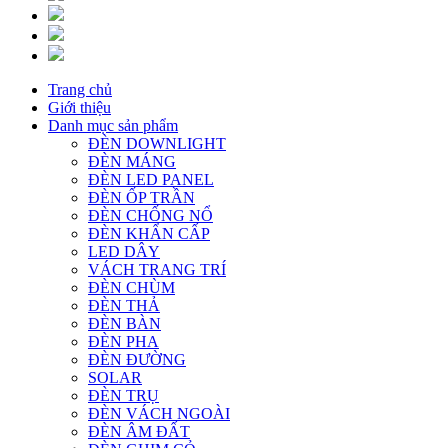
Trang chủ
Giới thiệu
Danh mục sản phẩm
ĐÈN DOWNLIGHT
ĐÈN MÁNG
ĐÈN LED PANEL
ĐÈN ỐP TRẦN
ĐÈN CHỐNG NỔ
ĐÈN KHẨN CẤP
LED DÂY
VÁCH TRANG TRÍ
ĐÈN CHÙM
ĐÈN THẢ
ĐÈN BÀN
ĐÈN PHA
ĐÈN ĐƯỜNG
SOLAR
ĐÈN TRỤ
ĐÈN VÁCH NGOÀI
ĐÈN ÂM ĐẤT