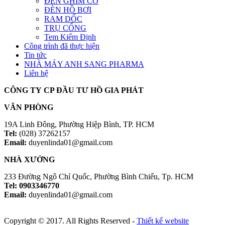
ĐÈN GHIM CỎ
ĐÈN HỒ BƠI
RAM DỐC
TRỤ CỔNG
Tem Kiểm Định
Công trình đã thực hiện
Tin tức
NHÀ MÁY ANH SANG PHARMA
Liên hệ
CÔNG TY CP ĐẦU TƯ HỒ GIA PHÁT
VĂN PHÒNG
19A Linh Đông, Phường Hiệp Bình, TP. HCM
Tel:
(028) 37262157
Email:
duyenlinda01@gmail.com
NHÀ XƯỞNG
233 Đường Ngô Chí Quốc, Phường Bình Chiểu, Tp. HCM
Tel: 0903346770
Email:
duyenlinda01@gmail.com
Copyright © 2017. All Rights Reserved -
Thiết kế website