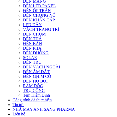
ĐÈN MÁNG
ĐÈN LED PANEL
ĐÈN ỐP TRẦN
ĐÈN CHỐNG NỔ
ĐÈN KHẨN CẤP
LED DÂY
VÁCH TRANG TRÍ
ĐÈN CHÙM
ĐÈN THẢ
ĐÈN BÀN
ĐÈN PHA
ĐÈN ĐƯỜNG
SOLAR
ĐÈN TRỤ
ĐÈN VÁCH NGOÀI
ĐÈN ÂM ĐẤT
ĐÈN GHIM CỎ
ĐÈN HỒ BƠI
RAM DỐC
TRỤ CỔNG
Tem Kiểm Định
Công trình đã thực hiện
Tin tức
NHÀ MÁY ANH SANG PHARMA
Liên hệ