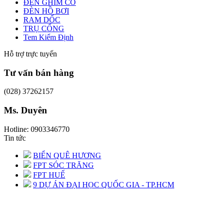
ĐÈN GHIM CỎ
ĐÈN HỒ BƠI
RAM DỐC
TRỤ CỔNG
Tem Kiểm Định
Hỗ trợ trực tuyến
Tư vấn bán hàng
(028) 37262157
Ms. Duyên
Hotline: 0903346770
Tin tức
BIỂN QUÊ HƯƠNG
FPT SÓC TRĂNG
FPT HUẾ
9 DỰ ÁN ĐẠI HỌC QUỐC GIA - TP.HCM