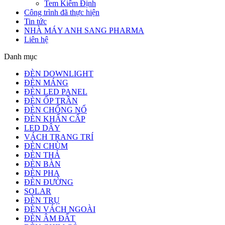
Tem Kiểm Định
Công trình đã thực hiện
Tin tức
NHÀ MÁY ANH SANG PHARMA
Liên hệ
Danh mục
ĐÈN DOWNLIGHT
ĐÈN MÁNG
ĐÈN LED PANEL
ĐÈN ỐP TRẦN
ĐÈN CHỐNG NỔ
ĐÈN KHẨN CẤP
LED DÂY
VÁCH TRANG TRÍ
ĐÈN CHÙM
ĐÈN THẢ
ĐÈN BÀN
ĐÈN PHA
ĐÈN ĐƯỜNG
SOLAR
ĐÈN TRỤ
ĐÈN VÁCH NGOÀI
ĐÈN ÂM ĐẤT