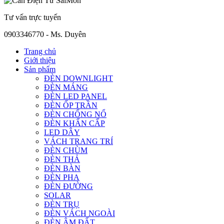
Tư vấn trực tuyến
0903346770 - Ms. Duyên
Trang chủ
Giới thiệu
Sản phẩm
ĐÈN DOWNLIGHT
ĐÈN MÁNG
ĐÈN LED PANEL
ĐÈN ỐP TRẦN
ĐÈN CHỐNG NỔ
ĐÈN KHẨN CẤP
LED DÂY
VÁCH TRANG TRÍ
ĐÈN CHÙM
ĐÈN THẢ
ĐÈN BÀN
ĐÈN PHA
ĐÈN ĐƯỜNG
SOLAR
ĐÈN TRỤ
ĐÈN VÁCH NGOÀI
ĐÈN ÂM ĐẤT