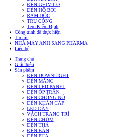
ĐÈN GHIM CỎ
ĐÈN HỒ BƠI
RAM DỐC
TRỤ CỔNG
Tem Kiểm Định
Công trình đã thực hiện
Tin tức
NHÀ MÁY ANH SANG PHARMA
Liên hệ
Trang chủ
Giới thiệu
Sản phẩm
ĐÈN DOWNLIGHT
ĐÈN MÁNG
ĐÈN LED PANEL
ĐÈN ỐP TRẦN
ĐÈN CHỐNG NỔ
ĐÈN KHẨN CẤP
LED DÂY
VÁCH TRANG TRÍ
ĐÈN CHÙM
ĐÈN THẢ
ĐÈN BÀN
ĐÈN PHA