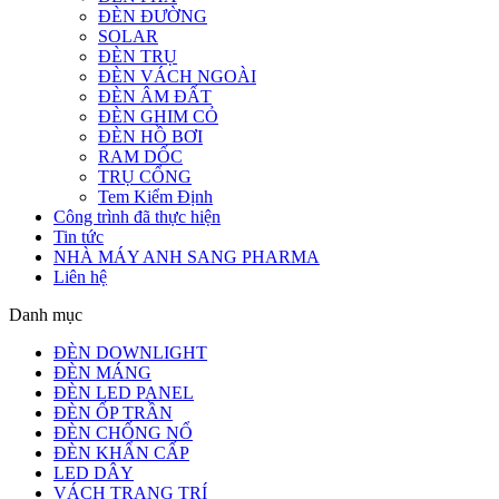
ĐÈN ĐƯỜNG
SOLAR
ĐÈN TRỤ
ĐÈN VÁCH NGOÀI
ĐÈN ÂM ĐẤT
ĐÈN GHIM CỎ
ĐÈN HỒ BƠI
RAM DỐC
TRỤ CỔNG
Tem Kiểm Định
Công trình đã thực hiện
Tin tức
NHÀ MÁY ANH SANG PHARMA
Liên hệ
Danh mục
ĐÈN DOWNLIGHT
ĐÈN MÁNG
ĐÈN LED PANEL
ĐÈN ỐP TRẦN
ĐÈN CHỐNG NỔ
ĐÈN KHẨN CẤP
LED DÂY
VÁCH TRANG TRÍ