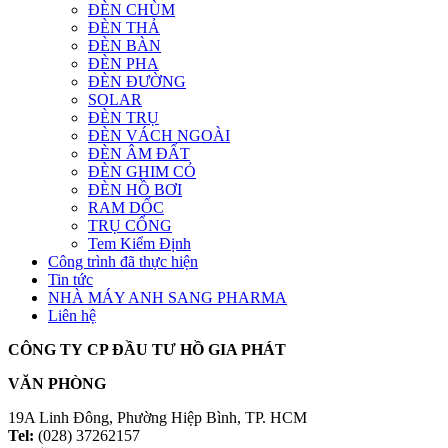
ĐÈN CHÙM
ĐÈN THẢ
ĐÈN BÀN
ĐÈN PHA
ĐÈN ĐƯỜNG
SOLAR
ĐÈN TRỤ
ĐÈN VÁCH NGOÀI
ĐÈN ÂM ĐẤT
ĐÈN GHIM CỎ
ĐÈN HỒ BƠI
RAM DỐC
TRỤ CỔNG
Tem Kiểm Định
Công trình đã thực hiện
Tin tức
NHÀ MÁY ANH SANG PHARMA
Liên hệ
CÔNG TY CP ĐẦU TƯ HỒ GIA PHÁT
VĂN PHÒNG
19A Linh Đông, Phường Hiệp Bình, TP. HCM
Tel:
(028) 37262157