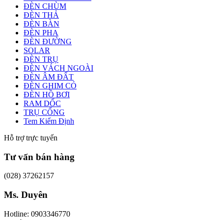
ĐÈN CHÙM
ĐÈN THẢ
ĐÈN BÀN
ĐÈN PHA
ĐÈN ĐƯỜNG
SOLAR
ĐÈN TRỤ
ĐÈN VÁCH NGOÀI
ĐÈN ÂM ĐẤT
ĐÈN GHIM CỎ
ĐÈN HỒ BƠI
RAM DỐC
TRỤ CỔNG
Tem Kiểm Định
Hỗ trợ trực tuyến
Tư vấn bán hàng
(028) 37262157
Ms. Duyên
Hotline: 0903346770