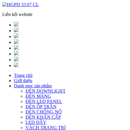
Liên kết website
Trang chủ
Giới thiệu
Danh mục sản phẩm
ĐÈN DOWNLIGHT
ĐÈN MÁNG
ĐÈN LED PANEL
ĐÈN ỐP TRẦN
ĐÈN CHỐNG NỔ
ĐÈN KHẨN CẤP
LED DÂY
VÁCH TRANG TRÍ