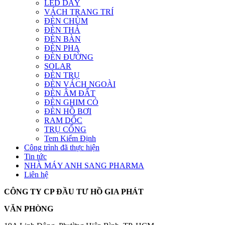
LED DÂY
VÁCH TRANG TRÍ
ĐÈN CHÙM
ĐÈN THẢ
ĐÈN BÀN
ĐÈN PHA
ĐÈN ĐƯỜNG
SOLAR
ĐÈN TRỤ
ĐÈN VÁCH NGOÀI
ĐÈN ÂM ĐẤT
ĐÈN GHIM CỎ
ĐÈN HỒ BƠI
RAM DỐC
TRỤ CỔNG
Tem Kiểm Định
Công trình đã thực hiện
Tin tức
NHÀ MÁY ANH SANG PHARMA
Liên hệ
CÔNG TY CP ĐẦU TƯ HỒ GIA PHÁT
VĂN PHÒNG