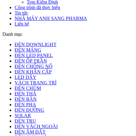
Tem Kiểm Định
Công trình đã thực hiện
Tin tức
NHÀ MÁY ANH SANG PHARMA
Liên hệ
Danh mục
ĐÈN DOWNLIGHT
ĐÈN MÁNG
ĐÈN LED PANEL
ĐÈN ỐP TRẦN
ĐÈN CHỐNG NỔ
ĐÈN KHẨN CẤP
LED DÂY
VÁCH TRANG TRÍ
ĐÈN CHÙM
ĐÈN THẢ
ĐÈN BÀN
ĐÈN PHA
ĐÈN ĐƯỜNG
SOLAR
ĐÈN TRỤ
ĐÈN VÁCH NGOÀI
ĐÈN ÂM ĐẤT