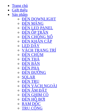
Trang chủ
Giới thiệu
Sản phẩm
ĐÈN DOWNLIGHT
ĐÈN MÁNG
ĐÈN LED PANEL
ĐÈN ỐP TRẦN
ĐÈN CHỐNG NỔ
ĐÈN KHẨN CẤP
LED DÂY
VÁCH TRANG TRÍ
ĐÈN CHÙM
ĐÈN THẢ
ĐÈN BÀN
ĐÈN PHA
ĐÈN ĐƯỜNG
SOLAR
ĐÈN TRỤ
ĐÈN VÁCH NGOÀI
ĐÈN ÂM ĐẤT
ĐÈN GHIM CỎ
ĐÈN HỒ BƠI
RAM DỐC
TRỤ CỔNG