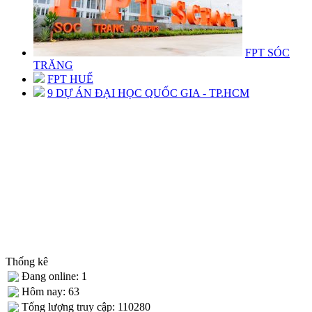
FPT SÓC
TRĂNG
FPT HUẾ
9 DỰ ÁN ĐẠI HỌC QUỐC GIA - TP.HCM
Thống kê
Đang online: 1
Hôm nay: 63
Tống lượng truy cập: 110280