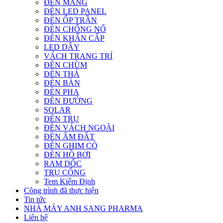
ĐÈN MÁNG
ĐÈN LED PANEL
ĐÈN ỐP TRẦN
ĐÈN CHỐNG NỔ
ĐÈN KHẨN CẤP
LED DÂY
VÁCH TRANG TRÍ
ĐÈN CHÙM
ĐÈN THẢ
ĐÈN BÀN
ĐÈN PHA
ĐÈN ĐƯỜNG
SOLAR
ĐÈN TRỤ
ĐÈN VÁCH NGOÀI
ĐÈN ÂM ĐẤT
ĐÈN GHIM CỎ
ĐÈN HỒ BƠI
RAM DỐC
TRỤ CỔNG
Tem Kiểm Định
Công trình đã thực hiện
Tin tức
NHÀ MÁY ANH SANG PHARMA
Liên hệ