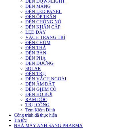
ĐÈN DOWNLIGHT
ĐÈN MÁNG
ĐÈN LED PANEL
ĐÈN ỐP TRẦN
ĐÈN CHỐNG NỔ
ĐÈN KHẨN CẤP
LED DÂY
VÁCH TRANG TRÍ
ĐÈN CHÙM
ĐÈN THẢ
ĐÈN BÀN
ĐÈN PHA
ĐÈN ĐƯỜNG
SOLAR
ĐÈN TRỤ
ĐÈN VÁCH NGOÀI
ĐÈN ÂM ĐẤT
ĐÈN GHIM CỎ
ĐÈN HỒ BƠI
RAM DỐC
TRỤ CỔNG
Tem Kiểm Định
Công trình đã thực hiện
Tin tức
NHÀ MÁY ANH SANG PHARMA