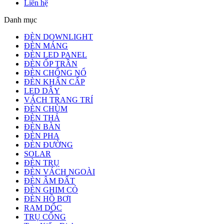
Liên hệ
Danh mục
ĐÈN DOWNLIGHT
ĐÈN MÁNG
ĐÈN LED PANEL
ĐÈN ỐP TRẦN
ĐÈN CHỐNG NỔ
ĐÈN KHẨN CẤP
LED DÂY
VÁCH TRANG TRÍ
ĐÈN CHÙM
ĐÈN THẢ
ĐÈN BÀN
ĐÈN PHA
ĐÈN ĐƯỜNG
SOLAR
ĐÈN TRỤ
ĐÈN VÁCH NGOÀI
ĐÈN ÂM ĐẤT
ĐÈN GHIM CỎ
ĐÈN HỒ BƠI
RAM DỐC
TRỤ CỔNG