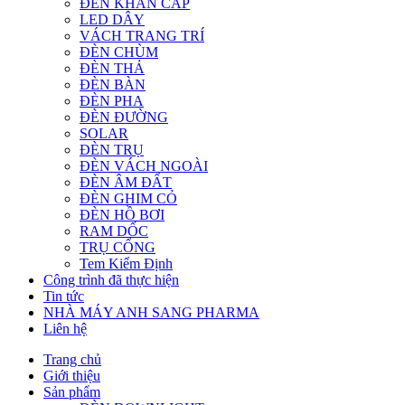
ĐÈN KHẨN CẤP
LED DÂY
VÁCH TRANG TRÍ
ĐÈN CHÙM
ĐÈN THẢ
ĐÈN BÀN
ĐÈN PHA
ĐÈN ĐƯỜNG
SOLAR
ĐÈN TRỤ
ĐÈN VÁCH NGOÀI
ĐÈN ÂM ĐẤT
ĐÈN GHIM CỎ
ĐÈN HỒ BƠI
RAM DỐC
TRỤ CỔNG
Tem Kiểm Định
Công trình đã thực hiện
Tin tức
NHÀ MÁY ANH SANG PHARMA
Liên hệ
Trang chủ
Giới thiệu
Sản phẩm