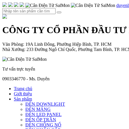
duyen
CÔNG TY CỔ PHẦN ĐẦU TƯ
Văn Phòng: 19A Linh Đông, Phường Hiệp Bình, TP. HCM
Nhà Xưởng: 233 Đường Ngô Chí Quốc, Phường Tam Bình, TP. H
Tư vấn trực tuyến
0903346770 - Ms. Duyên
Trang chủ
Giới thiệu
Sản phẩm
ĐÈN DOWNLIGHT
ĐÈN MÁNG
ĐÈN LED PANEL
ĐÈN ỐP TRẦN
ĐÈN CHỐNG NỔ