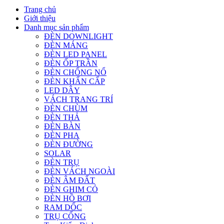
Trang chủ
Giới thiệu
Danh mục sản phẩm
ĐÈN DOWNLIGHT
ĐÈN MÁNG
ĐÈN LED PANEL
ĐÈN ỐP TRẦN
ĐÈN CHỐNG NỔ
ĐÈN KHẨN CẤP
LED DÂY
VÁCH TRANG TRÍ
ĐÈN CHÙM
ĐÈN THẢ
ĐÈN BÀN
ĐÈN PHA
ĐÈN ĐƯỜNG
SOLAR
ĐÈN TRỤ
ĐÈN VÁCH NGOÀI
ĐÈN ÂM ĐẤT
ĐÈN GHIM CỎ
ĐÈN HỒ BƠI
RAM DỐC
TRỤ CỔNG