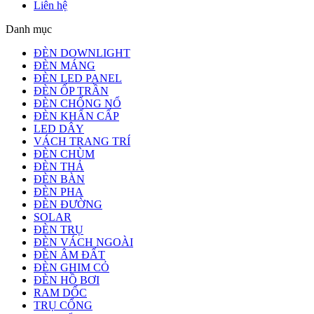
Liên hệ
Danh mục
ĐÈN DOWNLIGHT
ĐÈN MÁNG
ĐÈN LED PANEL
ĐÈN ỐP TRẦN
ĐÈN CHỐNG NỔ
ĐÈN KHẨN CẤP
LED DÂY
VÁCH TRANG TRÍ
ĐÈN CHÙM
ĐÈN THẢ
ĐÈN BÀN
ĐÈN PHA
ĐÈN ĐƯỜNG
SOLAR
ĐÈN TRỤ
ĐÈN VÁCH NGOÀI
ĐÈN ÂM ĐẤT
ĐÈN GHIM CỎ
ĐÈN HỒ BƠI
RAM DỐC
TRỤ CỔNG