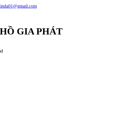
linda01@gmail.com
 HỒ GIA PHÁT
CM