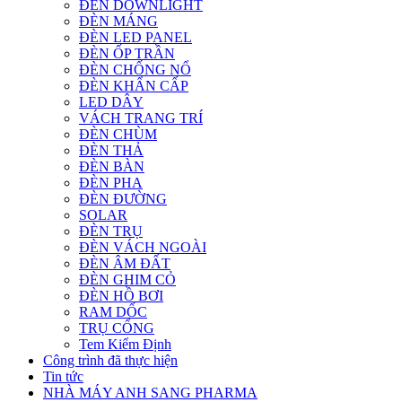
ĐÈN DOWNLIGHT
ĐÈN MÁNG
ĐÈN LED PANEL
ĐÈN ỐP TRẦN
ĐÈN CHỐNG NỔ
ĐÈN KHẨN CẤP
LED DÂY
VÁCH TRANG TRÍ
ĐÈN CHÙM
ĐÈN THẢ
ĐÈN BÀN
ĐÈN PHA
ĐÈN ĐƯỜNG
SOLAR
ĐÈN TRỤ
ĐÈN VÁCH NGOÀI
ĐÈN ÂM ĐẤT
ĐÈN GHIM CỎ
ĐÈN HỒ BƠI
RAM DỐC
TRỤ CỔNG
Tem Kiểm Định
Công trình đã thực hiện
Tin tức
NHÀ MÁY ANH SANG PHARMA