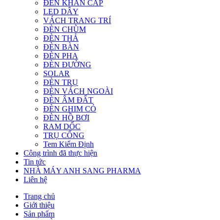
ĐÈN KHẨN CẤP
LED DÂY
VÁCH TRANG TRÍ
ĐÈN CHÙM
ĐÈN THẢ
ĐÈN BÀN
ĐÈN PHA
ĐÈN ĐƯỜNG
SOLAR
ĐÈN TRỤ
ĐÈN VÁCH NGOÀI
ĐÈN ÂM ĐẤT
ĐÈN GHIM CỎ
ĐÈN HỒ BƠI
RAM DỐC
TRỤ CỔNG
Tem Kiểm Định
Công trình đã thực hiện
Tin tức
NHÀ MÁY ANH SANG PHARMA
Liên hệ
Trang chủ
Giới thiệu
Sản phẩm