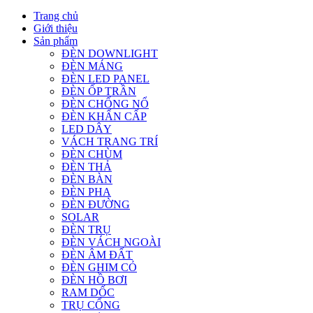
Trang chủ
Giới thiệu
Sản phẩm
ĐÈN DOWNLIGHT
ĐÈN MÁNG
ĐÈN LED PANEL
ĐÈN ỐP TRẦN
ĐÈN CHỐNG NỔ
ĐÈN KHẨN CẤP
LED DÂY
VÁCH TRANG TRÍ
ĐÈN CHÙM
ĐÈN THẢ
ĐÈN BÀN
ĐÈN PHA
ĐÈN ĐƯỜNG
SOLAR
ĐÈN TRỤ
ĐÈN VÁCH NGOÀI
ĐÈN ÂM ĐẤT
ĐÈN GHIM CỎ
ĐÈN HỒ BƠI
RAM DỐC
TRỤ CỔNG