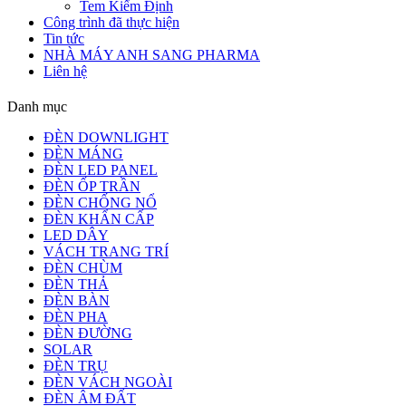
Tem Kiểm Định
Công trình đã thực hiện
Tin tức
NHÀ MÁY ANH SANG PHARMA
Liên hệ
Danh mục
ĐÈN DOWNLIGHT
ĐÈN MÁNG
ĐÈN LED PANEL
ĐÈN ỐP TRẦN
ĐÈN CHỐNG NỔ
ĐÈN KHẨN CẤP
LED DÂY
VÁCH TRANG TRÍ
ĐÈN CHÙM
ĐÈN THẢ
ĐÈN BÀN
ĐÈN PHA
ĐÈN ĐƯỜNG
SOLAR
ĐÈN TRỤ
ĐÈN VÁCH NGOÀI
ĐÈN ÂM ĐẤT