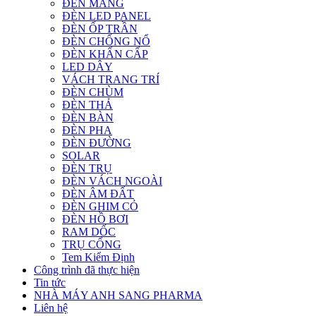
ĐÈN MÁNG
ĐÈN LED PANEL
ĐÈN ỐP TRẦN
ĐÈN CHỐNG NỔ
ĐÈN KHẨN CẤP
LED DÂY
VÁCH TRANG TRÍ
ĐÈN CHÙM
ĐÈN THẢ
ĐÈN BÀN
ĐÈN PHA
ĐÈN ĐƯỜNG
SOLAR
ĐÈN TRỤ
ĐÈN VÁCH NGOÀI
ĐÈN ÂM ĐẤT
ĐÈN GHIM CỎ
ĐÈN HỒ BƠI
RAM DỐC
TRỤ CỔNG
Tem Kiểm Định
Công trình đã thực hiện
Tin tức
NHÀ MÁY ANH SANG PHARMA
Liên hệ