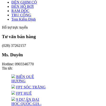
ĐÈN GHIM CỎ
ĐÈN HỒ BƠI
RAM DỐC
TRỤ CỔNG
Tem Kiểm Định
Hỗ trợ trực tuyến
Tư vấn bán hàng
(028) 37262157
Ms. Duyên
Hotline: 0903346770
Tin tức
BIỂN QUÊ
HƯƠNG
FPT SÓC TRĂNG
FPT HUẾ
9 DỰ ÁN ĐẠI
HỌC QUỐC GIA -