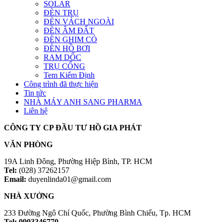
SOLAR
ĐÈN TRỤ
ĐÈN VÁCH NGOÀI
ĐÈN ÂM ĐẤT
ĐÈN GHIM CỎ
ĐÈN HỒ BƠI
RAM DỐC
TRỤ CỔNG
Tem Kiểm Định
Công trình đã thực hiện
Tin tức
NHÀ MÁY ANH SANG PHARMA
Liên hệ
CÔNG TY CP ĐẦU TƯ HỒ GIA PHÁT
VĂN PHÒNG
19A Linh Đông, Phường Hiệp Bình, TP. HCM
Tel:
(028) 37262157
Email:
duyenlinda01@gmail.com
NHÀ XƯỞNG
233 Đường Ngô Chí Quốc, Phường Bình Chiểu, Tp. HCM
Tel: 0903346770