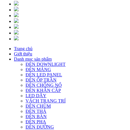
Trang chủ
Giới thiệu
Danh mục sản phẩm
ĐÈN DOWNLIGHT
ĐÈN MÁNG
ĐÈN LED PANEL
ĐÈN ỐP TRẦN
ĐÈN CHỐNG NỔ
ĐÈN KHẨN CẤP
LED DÂY
VÁCH TRANG TRÍ
ĐÈN CHÙM
ĐÈN THẢ
ĐÈN BÀN
ĐÈN PHA
ĐÈN ĐƯỜNG