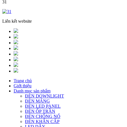
31
Liên kết website
Trang chủ
Giới thiệu
Danh mục sản phẩm
ĐÈN DOWNLIGHT
ĐÈN MÁNG
ĐÈN LED PANEL
ĐÈN ỐP TRẦN
ĐÈN CHỐNG NỔ
ĐÈN KHẨN CẤP
LED DÂY