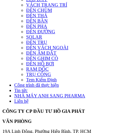
VÁCH TRANG TRÍ
ĐÈN CHÙM
ĐÈN THẢ
ĐÈN BÀN
ĐÈN PHA
ĐÈN ĐƯỜNG
SOLAR
ĐÈN TRỤ
ĐÈN VÁCH NGOÀI
ĐÈN ÂM ĐẤT
ĐÈN GHIM CỎ
ĐÈN HỒ BƠI
RAM DỐC
TRỤ CỔNG
Tem Kiểm Định
Công trình đã thực hiện
Tin tức
NHÀ MÁY ANH SANG PHARMA
Liên hệ
CÔNG TY CP ĐẦU TƯ HỒ GIA PHÁT
VĂN PHÒNG
19A Linh Đông, Phường Hiệp Bình, TP. HCM