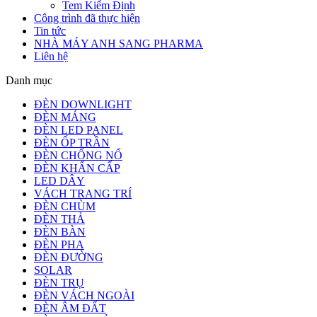
Tem Kiểm Định
Công trình đã thực hiện
Tin tức
NHÀ MÁY ANH SANG PHARMA
Liên hệ
Danh mục
ĐÈN DOWNLIGHT
ĐÈN MÁNG
ĐÈN LED PANEL
ĐÈN ỐP TRẦN
ĐÈN CHỐNG NỔ
ĐÈN KHẨN CẤP
LED DÂY
VÁCH TRANG TRÍ
ĐÈN CHÙM
ĐÈN THẢ
ĐÈN BÀN
ĐÈN PHA
ĐÈN ĐƯỜNG
SOLAR
ĐÈN TRỤ
ĐÈN VÁCH NGOÀI
ĐÈN ÂM ĐẤT