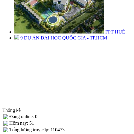
FPT HUẾ
9 DỰ ÁN ĐẠI HỌC QUỐC GIA - TP.HCM
Thống kê
Đang online: 0
Hôm nay: 51
Tống lượng truy cập: 110473