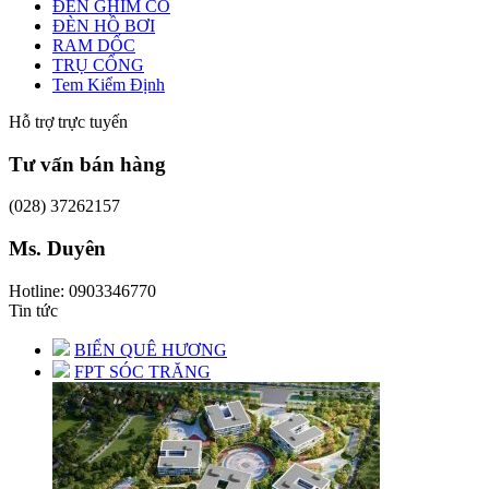
ĐÈN GHIM CỎ
ĐÈN HỒ BƠI
RAM DỐC
TRỤ CỔNG
Tem Kiểm Định
Hỗ trợ trực tuyến
Tư vấn bán hàng
(028) 37262157
Ms. Duyên
Hotline: 0903346770
Tin tức
BIỂN QUÊ HƯƠNG
FPT SÓC TRĂNG