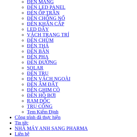
ĐÈN MÁNG
ĐÈN LED PANEL
ĐÈN ỐP TRẦN
ĐÈN CHỐNG NỔ
ĐÈN KHẨN CẤP
LED DÂY
VÁCH TRANG TRÍ
ĐÈN CHÙM
ĐÈN THẢ
ĐÈN BÀN
ĐÈN PHA
ĐÈN ĐƯỜNG
SOLAR
ĐÈN TRỤ
ĐÈN VÁCH NGOÀI
ĐÈN ÂM ĐẤT
ĐÈN GHIM CỎ
ĐÈN HỒ BƠI
RAM DỐC
TRỤ CỔNG
Tem Kiểm Định
Công trình đã thực hiện
Tin tức
NHÀ MÁY ANH SANG PHARMA
Liên hệ