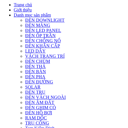
Trang chủ
Giới thiệu
Danh mục sản phẩm
ĐÈN DOWNLIGHT
ĐÈN MÁNG
ĐÈN LED PANEL
ĐÈN ỐP TRẦN
ĐÈN CHỐNG NỔ
ĐÈN KHẨN CẤP
LED DÂY
VÁCH TRANG TRÍ
ĐÈN CHÙM
ĐÈN THẢ
ĐÈN BÀN
ĐÈN PHA
ĐÈN ĐƯỜNG
SOLAR
ĐÈN TRỤ
ĐÈN VÁCH NGOÀI
ĐÈN ÂM ĐẤT
ĐÈN GHIM CỎ
ĐÈN HỒ BƠI
RAM DỐC
TRỤ CỔNG