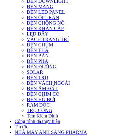
ĐÈN DOWNLIGHT
ĐÈN MÁNG
ĐÈN LED PANEL
ĐÈN ỐP TRẦN
ĐÈN CHỐNG NỔ
ĐÈN KHẨN CẤP
LED DÂY
VÁCH TRANG TRÍ
ĐÈN CHÙM
ĐÈN THẢ
ĐÈN BÀN
ĐÈN PHA
ĐÈN ĐƯỜNG
SOLAR
ĐÈN TRỤ
ĐÈN VÁCH NGOÀI
ĐÈN ÂM ĐẤT
ĐÈN GHIM CỎ
ĐÈN HỒ BƠI
RAM DỐC
TRỤ CỔNG
Tem Kiểm Định
Công trình đã thực hiện
Tin tức
NHÀ MÁY ANH SANG PHARMA