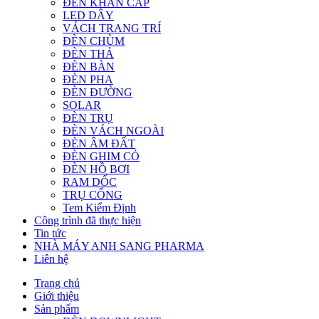
ĐÈN KHẨN CẤP
LED DÂY
VÁCH TRANG TRÍ
ĐÈN CHÙM
ĐÈN THẢ
ĐÈN BÀN
ĐÈN PHA
ĐÈN ĐƯỜNG
SOLAR
ĐÈN TRỤ
ĐÈN VÁCH NGOÀI
ĐÈN ÂM ĐẤT
ĐÈN GHIM CỎ
ĐÈN HỒ BƠI
RAM DỐC
TRỤ CỔNG
Tem Kiểm Định
Công trình đã thực hiện
Tin tức
NHÀ MÁY ANH SANG PHARMA
Liên hệ
Trang chủ
Giới thiệu
Sản phẩm