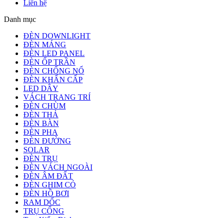
Liên hệ
Danh mục
ĐÈN DOWNLIGHT
ĐÈN MÁNG
ĐÈN LED PANEL
ĐÈN ỐP TRẦN
ĐÈN CHỐNG NỔ
ĐÈN KHẨN CẤP
LED DÂY
VÁCH TRANG TRÍ
ĐÈN CHÙM
ĐÈN THẢ
ĐÈN BÀN
ĐÈN PHA
ĐÈN ĐƯỜNG
SOLAR
ĐÈN TRỤ
ĐÈN VÁCH NGOÀI
ĐÈN ÂM ĐẤT
ĐÈN GHIM CỎ
ĐÈN HỒ BƠI
RAM DỐC
TRỤ CỔNG