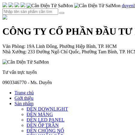
duyen
CÔNG TY CỔ PHẦN ĐẦU TƯ
Văn Phòng: 19A Linh Đông, Phường Hiệp Bình, TP. HCM
Nhà Xưởng: 233 Đường Ngô Chí Quốc, Phường Tam Bình, TP. H
Tư vấn trực tuyến
0903346770 - Ms. Duyên
Trang chủ
Giới thiệu
Sản phẩm
ĐÈN DOWNLIGHT
ĐÈN MÁNG
ĐÈN LED PANEL
ĐÈN ỐP TRẦN
ĐÈN CHỐNG NỔ